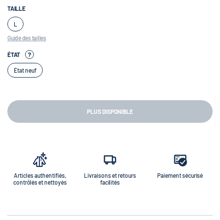
TAILLE
L
Guide des tailles
ÉTAT
?
État neuf
PLUS DISPONIBLE
Articles authentifiés,
Livraisons et retours
Paiement sécurisé
contrôlés et nettoyés
facilités