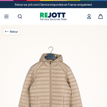
Retour sur jott.com | Service disponible en France uniquement
Suggestions
✕
Vêtements
Accessoires
Retour