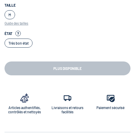
TAILLE
M
Guide des tailles
ÉTAT
?
Très bon état
PLUS DISPONIBLE
Articles authentifiés,
Livraisons et retours
Paiement sécurisé
contrôlés et nettoyés
facilités