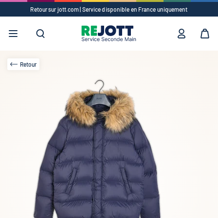
Retour sur jott.com | Service disponible en France uniquement
Suggestions
✕
Vêtements
Accessoires
Retour