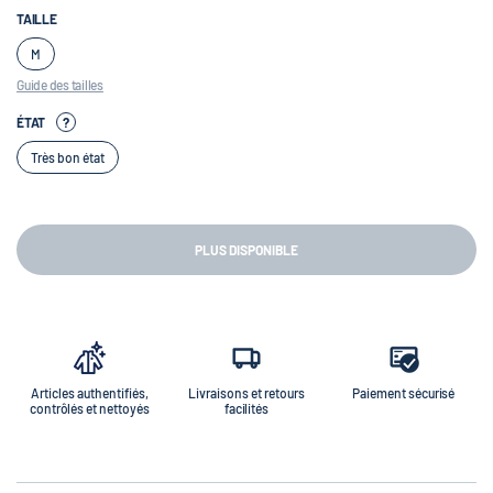
TAILLE
M
Guide des tailles
ÉTAT
?
Très bon état
PLUS DISPONIBLE
Articles authentifiés,
Livraisons et retours
Paiement sécurisé
contrôlés et nettoyés
facilités