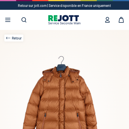
Retour sur jott.com | Service disponible en France uniquement
Suggestions
✕
Vêtements
Accessoires
Retour