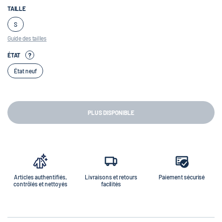
TAILLE
S
Guide des tailles
ÉTAT
?
État neuf
PLUS DISPONIBLE
Articles authentifiés,
Livraisons et retours
Paiement sécurisé
contrôlés et nettoyés
facilités