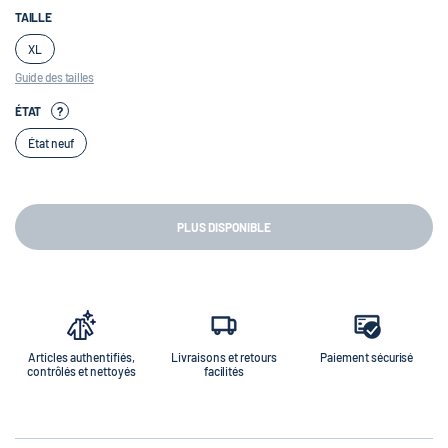
TAILLE
XL
Guide des tailles
ÉTAT
?
État neuf
PLUS DISPONIBLE
Articles authentifiés,
Livraisons et retours
Paiement sécurisé
contrôlés et nettoyés
facilités