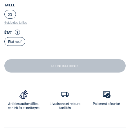
TAILLE
XS
Guide des tailles
ÉTAT
?
État neuf
PLUS DISPONIBLE
Articles authentifiés,
Livraisons et retours
Paiement sécurisé
contrôlés et nettoyés
facilités