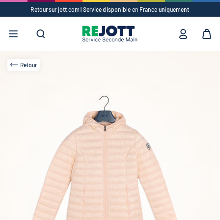
Retour sur jott.com | Service disponible en France uniquement
Suggestions
✕
Vêtements
Accessoires
Retour