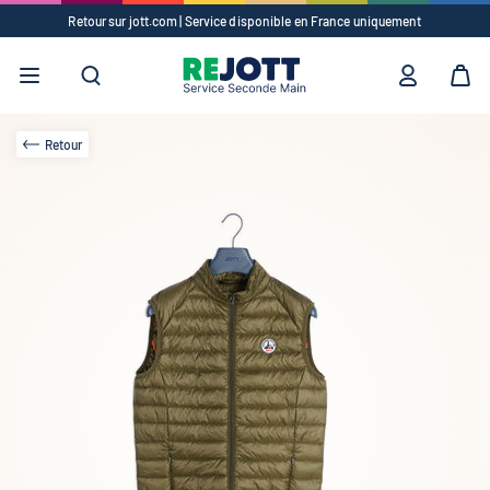
Retour sur jott.com | Service disponible en France uniquement
Suggestions
✕
Vêtements
Accessoires
Retour