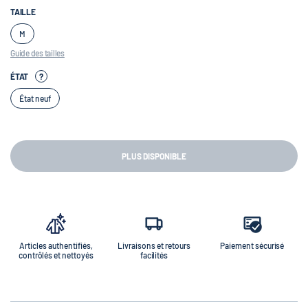
TAILLE
M
Guide des tailles
ÉTAT
?
État neuf
PLUS DISPONIBLE
Articles authentifiés,
Livraisons et retours
Paiement sécurisé
contrôlés et nettoyés
facilités